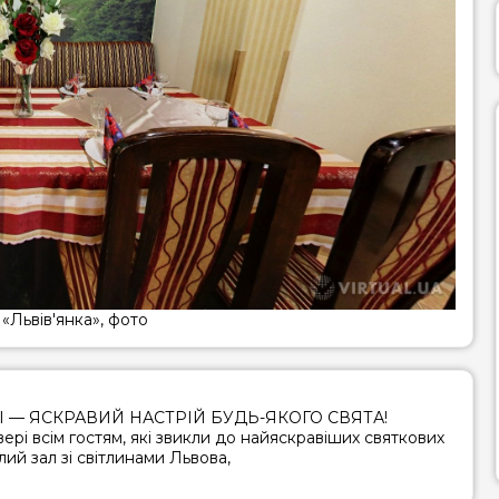
піца
середз
суші
вегете
бургери / сендвічі
барбекю (шашлик,
гриль)
стейки
равлики
устриці
хінкалі
«Львів'янка», фото
 — ЯСКРАВИЙ НАСТРІЙ БУДЬ-ЯКОГО СВЯТА!

вері всім гостям, які звикли до найяскравіших святкових 