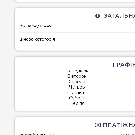
ЗАГАЛЬНА
рік заснування
цінова категорія
ГРАФІ
Понеділок
Вівторок
Середа
Четвер
П'ятниця
Субота
Неділя
ПЛАТІЖН
способи оплати
Готівк