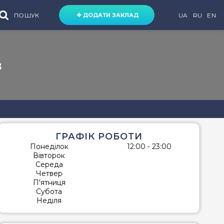
ПОШУК
UA
RU
EN
ДОДАТИ ЗАКЛАД
Я
РОЗВАГИ
ДЛЯ ДІТЕЙ
в
ька
Розважальні
Дитячі
центри
розважальні
ька
центри
Боулінг
ька
Дитячі кафе
Більярд
уги
ка
Віртуальна
йська
реальність
ГРАФІК РОБОТИ
нц-зал
ка
Верхова їзда
Понеділок
12:00 - 23:00
Вівторок
і тварини
ька
Караоке
Середа
няні
а
Мотузковий
Четвер
парк
П'ятниця
чка / озеро
ка
Субота
Пейнтбол
Неділя
рськолижний підйомник
ька
анська