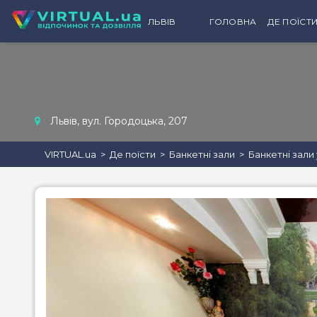
ЛЬВІВ
ГОЛОВНА
ДЕ ПОЇСТ
КАТЕГ
рес
бен
Львів, вул. Городоцька, 207
кав'
паб
VIRTUAL.ua
Де поїсти
Банкетні зали
Банкетні зали 
бар
пиво
фас
дитя
конд
пека
вина