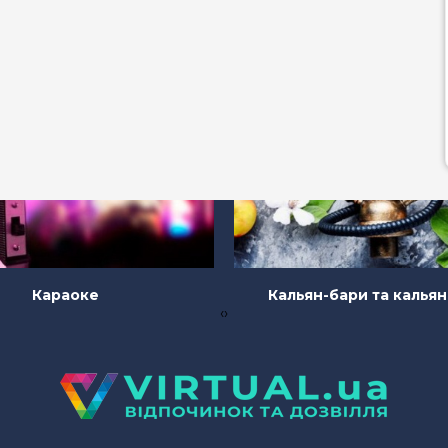
Караоке
Кальян-бари та калья
‹
›