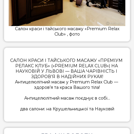
Салон краси і тайського масажу «Premium Relax
Club» , фото
САЛОН КРАСИ І ТАЙСЬКОГО МАСАЖУ «ПРЕМІУМ 
РЕЛАКС КЛУБ» («PREMIUM RELAX CLUB») НА 
НАУКОВІЙ У ЛЬВОВІ — ВАША ЧАРІВНІСТЬ І 
ЗДОРОВ’Я В НАДІЙНИХ РУКАХ!

Антицелюлітний масаж у Premium Relax Club — 
здоров’я та краса Вашого тіла!

Антицелюлітний масаж поєднує в собі...
