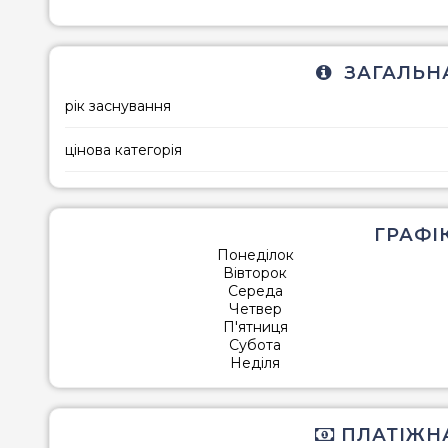
ЗАГАЛЬНА
рік заснування
цінова категорія
ГРАФІ
Понеділок
Вівторок
Середа
Четвер
П'ятниця
Субота
Неділя
ПЛАТІЖН