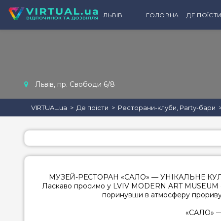
ЛЬВІВ
ГОЛОВНА
ДЕ ПОЇСТ
КАТЕГ
рес
бен
Львів, пр. Свободи 6/8
кав'
паб
VIRTUAL.ua
Де поїсти
Ресторани-клуби, Party-бари
бар
пиво
фас
дитя
МУЗЕЙ-РЕСТОРАН «САЛО» — УНІКАЛЬНЕ КУЛ
Ласкаво просимо у LVIV MODERN ART MUSEUM «СА
конд
поринувши в атмосферу прориву т
пека
вина