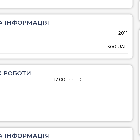
піца
середз
суші
вегете
 ІНФОРМАЦІЯ
бургери / сендвічі
2011
барбекю (шашлик,
гриль)
300 UAH
стейки
равлики
К РОБОТИ
устриці
12:00 - 00:00
хінкалі
А ІНФОРМАЦІЯ