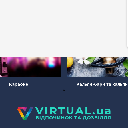
Караоке
Кальян-бари та калья
‹
›